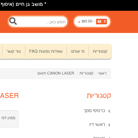
* מושב גן חיים (איסוף לוינסקי 8 כפר סבא) * * * 666848
₪0.00
-
0
קטגוריות
מי אנחנו
שאלות נפוצות FAQ
צור קשר
ראשי
/
קטגוריות
/
CANON LASER תואם
קטגוריות
N LASER
כרטיסי מסך
ממוין לפי 
ראשי דיו