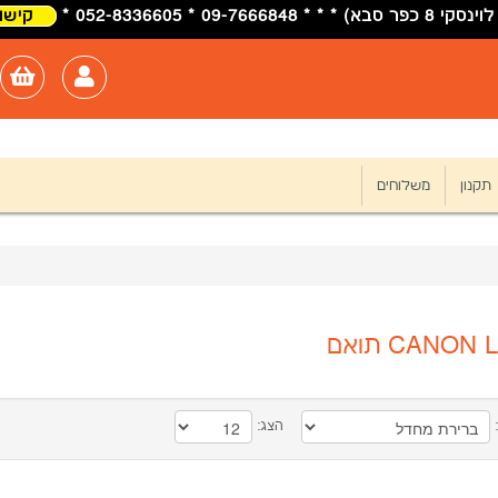
09-7 * 052-8336605 *
קישור
תקנון
משלוחים
CANO תואם
:
הצג: