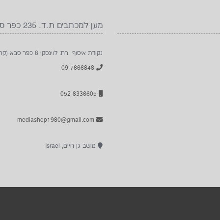
מען למכתבים ת.ד. 235 כפר סבא 4410102
נקודת איסוף רח: לוינסקי 8 כפר סבא (קרוב לבית החולים מאיר), להתקשר לפני הגעה
09-7666848
052-8336605
mediashop1980@gmail.com
מושב גן חיים, Israel