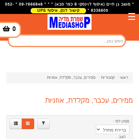
×
* מושב גן חיים (איסוף לוינסקי 8 כפר סבא) * * * 09-7666848 * 052-
8336605 *
קישור לנק. איסוף UPS
☰
211.00
56.00
0
-
מותגים
GOLD
TOUCH
סינון
1
OEM
ראשי
/
קטגוריות
/
ממירים, עכבר, מקלדת, אוזניות
1
ממירים, עכבר, מקלדת, אוזניות
ממוין לפי :
הצג: