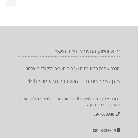
1
יבוא ושיווק מחשבים וציוד היקפי
חברת שמרת מדיה נותנת שרותים מגוונים בכל תחומי מסחר.
מען למכתבים ת.ד. 235 כפר סבא 4410102
נקודת איסוף רח: לוינסקי 8 כפר סבא (קרוב לבית החולים מאיר),
להתקשר לפני הגעה
09-7666848
052-8336605