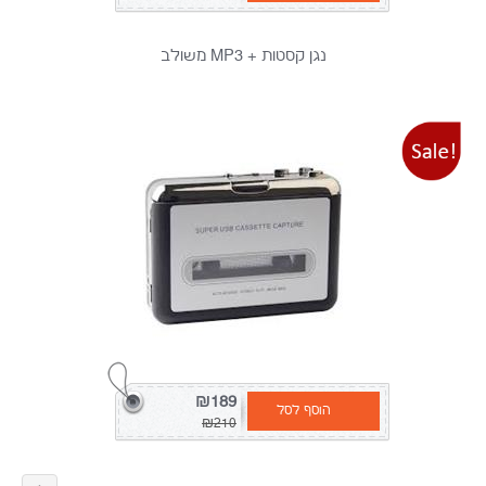
נגן קסטות + MP3 משולב
₪189
הוסף לסל
₪210