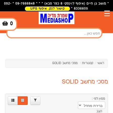
×
* מושב גן חיים (איסוף לוינסקי 8 כפר סבא) * * * 09-7666848 * 052-
8336605 *
קישור לנק. איסוף UPS
☰
0.00
1.00
0
-
סינון
ראשי
/
קטגוריות
/
מסכי מחשב SOLID
מסכי מחשב SOLID
ממוין לפי :
הצג: