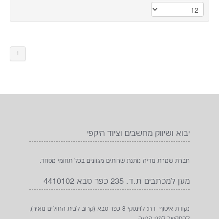
1
יבוא ושיווק מחשבים וציוד היקפי
חברת שמרת מדיה נותנת שרותים מגוונים בכל תחומי מסחר.
מען למכתבים ת.ד. 235 כפר סבא 4410102
נקודת איסוף רח: לוינסקי 8 כפר סבא (קרוב לבית החולים מאיר),
להתקשר לפני הגעה