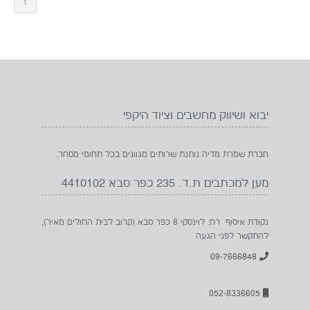
1
יבוא ושיווק מחשבים וציוד היקפי
חברת שמרת מדיה נותנת שרותים מגוונים בכל תחומי מסחר.
מען למכתבים ת.ד. 235 כפר סבא 4410102
נקודת איסוף רח: לוינסקי 8 כפר סבא (קרוב לבית החולים מאיר),
להתקשר לפני הגעה
09-7666848
052-8336605