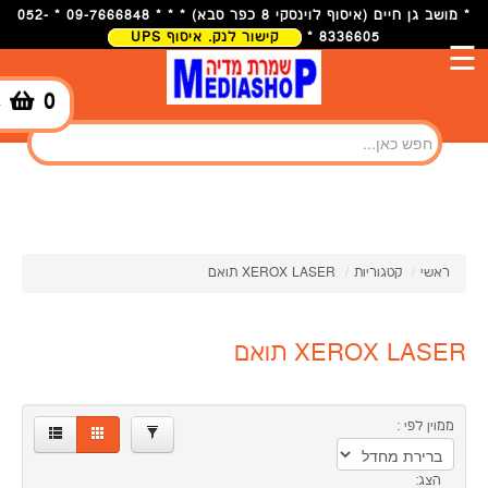
×
* מושב גן חיים (איסוף לוינסקי 8 כפר סבא) * * * 09-7666848 * 052-
8336605 *
קישור לנק. איסוף UPS
☰
191.00
78.00
0
-
מותגים
OEM
סינון
2
ראשי
/
קטגוריות
/
XEROX LASER תואם
XEROX LASER תואם
ממוין לפי :
הצג: