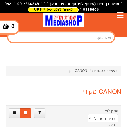
×
* מושב גן חיים (איסוף לוינסקי 8 כפר סבא) * * * 09-7666848 * 052-
8336605 *
קישור לנק. איסוף UPS
☰
305.00
651.00
0
-
מותגים
CANON
סינון
74
ראשי
/
קטגוריות
/
CANON מקורי
CANON מקורי
ממוין לפי :
הצג: