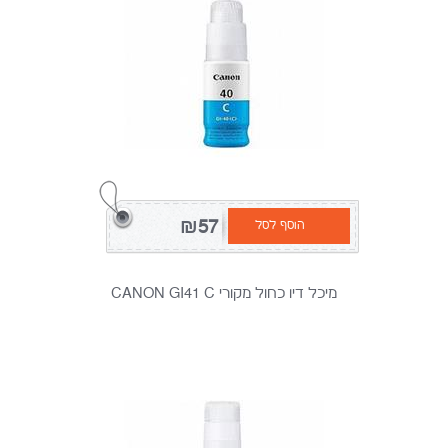
₪57
הוסף לסל
מיכל דיו כחול מקורי CANON GI41 C