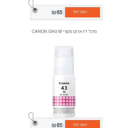
₪65
הוסף לסל
מיכל דיו אדום מקורי CANON GI43 M
₪85
הוסף לסל