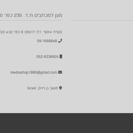
מען למכתבים ת.ד. 235 כפר סבא 4410102
נקודת איסוף רח: לוינסקי 8 כפר סבא (קרוב לבית החולים מאיר), להתקשר לפני הגעה
09-7666848
052-8336605
mediashop1980@gmail.com
מושב גן חיים, Israel