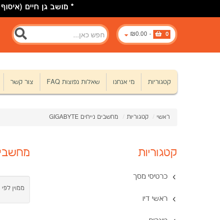
* מושב גן חיים (איסוף לוינסקי 8 כפר סבא) * * * 666848
₪0.00
-
0
קטגוריות
מי אנחנו
שאלות נפוצות FAQ
צור קשר
ראשי
/
קטגוריות
/
מחשבים נייחים GIGABYTE
קטגוריות
מחשבים ניי
כרטיסי מסך
ממוין לפי 
ראשי דיו